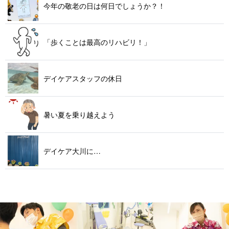
今年の敬老の日は何日でしょ う か ？ ！
「歩くことは最高のリハ ビ リ ！ 」
デイケアスタッ フ の 休 日
暑い夏を乗り 越 え よ う
デイケア 大 川 に …