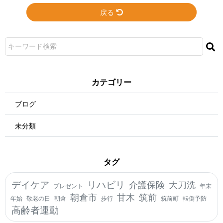
戻る
カ テ ゴ リ ー
ブログ
未分類
タ グ
デイケア
リハビリ
介護保険
大刀洗
プレゼント
年末
朝倉市
甘木
筑前
年始
敬老の日
朝倉
歩行
筑前町
転倒予防
高齢者運動