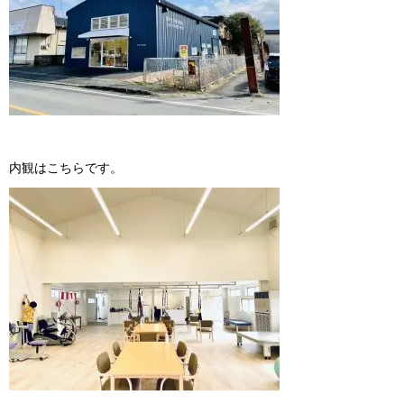
内観はこち ら で す 。