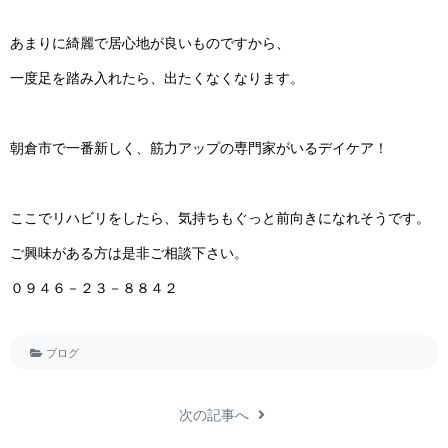
あまりに綺麗で居心地が良いもので す か ら 、
一度足を踏み入れたら、出たくなくな り ま す 。
朝倉市で一番新しく、筋力アップの専門家がいるデ イ ケ ア ！
ここでリハビリをしたら、気持ちもぐっと前向きになれそ う で す 。
ご興味がある方は是非ご相談 下 さ い 。
０９４６－２３－ ８ ８ ４ ２
ブログ
次の記事へ