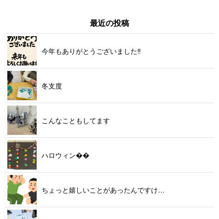
最 近 の 投 稿
今年もありがとうございま し た ‼ ️
冬 支 度
こんなことも し て ま す
ハロウ ィ ン  
ちょっと嬉しいことがあったん で す け …