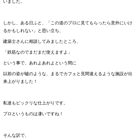
い ま し た 。
しかし、ある日ふと、「この道のプロに見てもらったら意外にいけ
るかもしれない」と思 い 立 ち 、
建築士さんに相談してみました と こ ろ 、
「鉄筋なのでまだまだ使え ま す よ 」
という事で、あれよあれよと い う 間 に
以前の姿が嘘のような、まるでカフェと見間違えるような施設が出
来上がり ま し た ！
私達もビックリな仕上が り で す 。
プロというものは凄い で す ね ！
そん な 訳 で 、