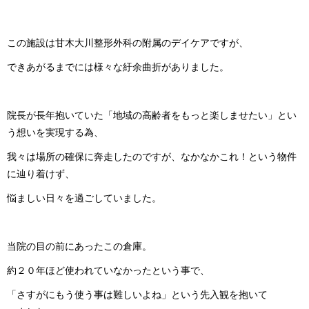
この施設は甘木大川整形外科の附属のデイケア で す が 、
できあがるまでには様々な紆余曲折があり ま し た 。
院長が長年抱いていた「地域の高齢者をもっと楽しませたい」とい
う想いを実現 す る 為 、
我々は場所の確保に奔走したのですが、なかなかこれ！という物件
に辿り 着 け ず 、
悩ましい日々を過ごしてい ま し た 。
当院の目の前にあったこ の 倉 庫 。
約２０年ほど使われていなかったとい う 事 で 、
「さすがにもう使う事は難しいよね」という先入観を抱いて